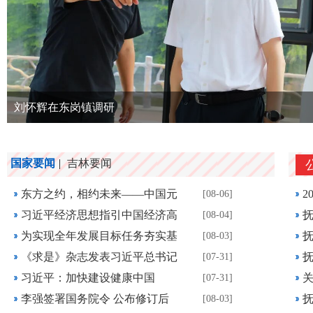
刘怀辉在东岗镇调研
国家要闻
|
吉林要闻
东方之约，相约未来——中国元
2
[08-06]
习近平经济思想指引中国经济高
抚
[08-04]
为实现全年发展目标任务夯实基
抚
[08-03]
《求是》杂志发表习近平总书记
抚
[07-31]
习近平：加快建设健康中国
[07-31]
李强签署国务院令 公布修订后
抚
[08-03]