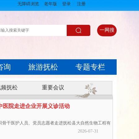
无障碍浏览
老年版
登录
注册
一网搜
咨询
旅游抚松
专题专栏
视频抚松
重要会议
中医院走进企业开展义诊活动
织骨干医护人员、党员志愿者走进抚松县大自然生物工程有
2026-07-31