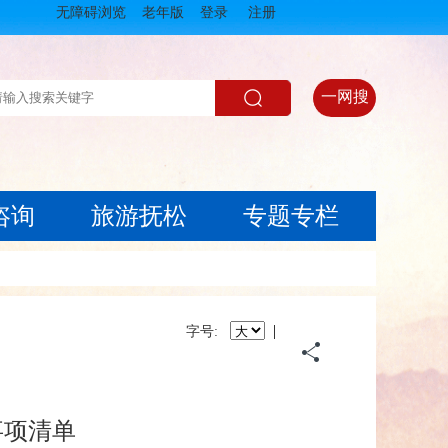
无障碍浏览
老年版
登录
注册
一网搜
咨询
旅游抚松
专题专栏
|
字号:
事项清单