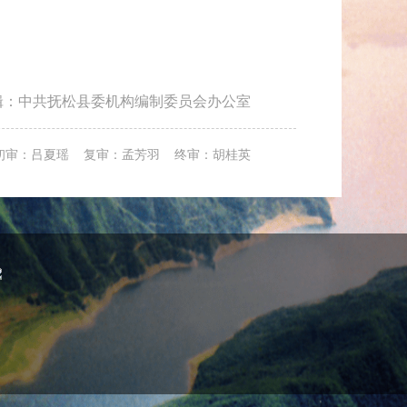
辑：中共抚松县委机构编制委员会办公室
初审：吕夏瑶 复审：孟芳羽 终审：胡桂英