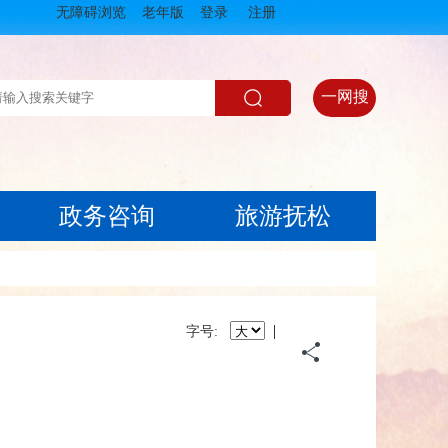
无障碍浏览
老年版
登录
注册
一网搜
政务咨询
旅游抚松
|
字号: