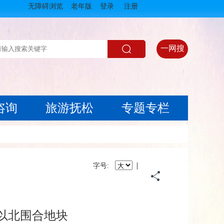
无障碍浏览
老年版
登录
注册
一网搜
咨询
旅游抚松
专题专栏
|
字号:
以北围合地块