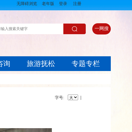
无障碍浏览
老年版
登录
注册
一网搜
咨询
旅游抚松
专题专栏
|
字号: