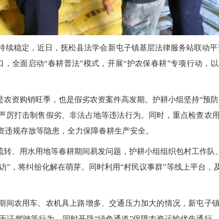
持续稳定，近日，抚松县法学会新屯子镇基层法律服务站联动平
口，全面启动“春耕普法”模式，开展“护农保春耕”专项行动，
是农资购销旺季，也是假劣农资案件高发期。护耕小组坚持“预防
，严厉打击制售假劣、非法占地等违法行为。同时，重点检查农
资违规存放等隐患，全力保障春耕生产安全。
流转、用水用地等春耕期间易发问题，护耕小组组织包村工作队、
动寻访”，将纠纷化解在萌芽。同时利用“村民议事群”等线上平台
期间农用车、农机具上路增多、交通压力加大的情况，新屯子
无证驾驶等行为，同时开辟“绿色通道”保障农资运输优先通行